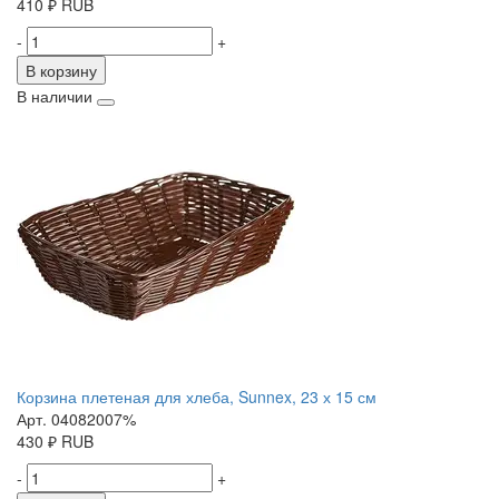
410
₽
RUB
-
+
В корзину
В наличии
Корзина плетеная для хлеба, Sunnex, 23 х 15 см
Арт. 04082007%
430
₽
RUB
-
+