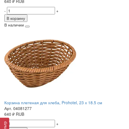
640
₽
RUB
-
+
В корзину
В наличии
Корзина плетеная для хлеба, Prohotel, 23 х 18.5 см
Арт. 04081277
640
₽
RUB
-
+
Фильтр