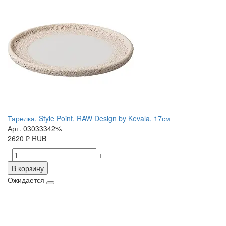
Тарелка, Style Point, RAW Design by Kevala, 17см
Арт. 03033342%
2620
₽
RUB
-
+
В корзину
Ожидается