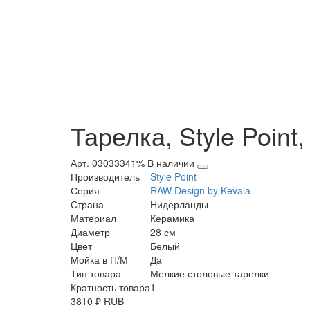
Тарелка, Style Point
Арт. 03033341%
В наличии
Производитель
Style Point
Серия
RAW Design by Kevala
Страна
Нидерланды
Материал
Керамика
Диаметр
28 см
Цвет
Белый
Мойка в П/М
Да
Тип товара
Мелкие столовые тарелки
Кратность товара
1
3810
₽
RUB