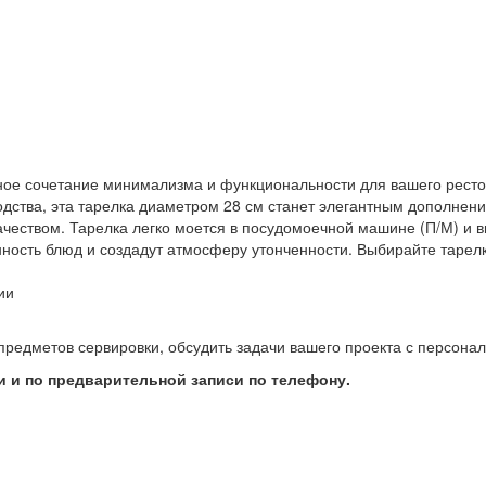
льное сочетание минимализма и функциональности для вашего рест
дства, эта тарелка диаметром 28 см станет элегантным дополнени
чеством. Тарелка легко моется в посудомоечной машине (П/М) и 
ость блюд и создадут атмосферу утонченности. Выбирайте тарелку S
ии
предметов сервировки, обсудить задачи вашего проекта с персон
 и по предварительной записи по телефону.