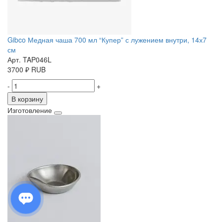
Gibco Медная чаша 700 мл “Купер” с лужением внутри, 14х7
см
Арт. TAP046L
3700
₽
RUB
-
+
В корзину
Изготовление