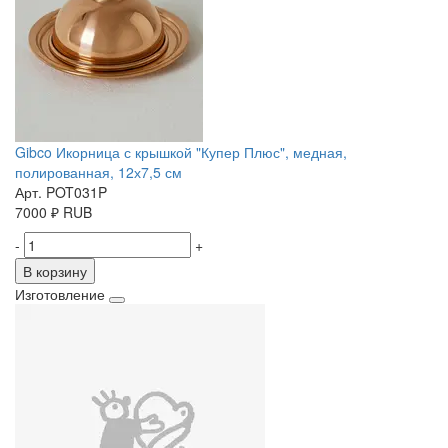
Gibco Икорница с крышкой "Купер Плюс", медная,
полированная, 12х7,5 см
Арт. POT031P
7000
₽
RUB
-
+
В корзину
Изготовление