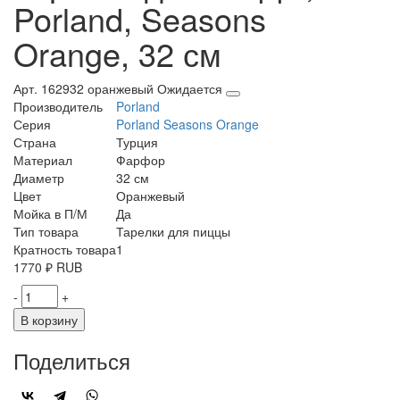
Porland, Seasons
Orange, 32 см
Арт. 162932 оранжевый
Ожидается
Производитель
Porland
Серия
Porland Seasons Orange
Страна
Турция
Материал
Фарфор
Диаметр
32 см
Цвет
Оранжевый
Мойка в П/М
Да
Тип товара
Тарелки для пиццы
Кратность товара
1
1770
₽
RUB
-
+
В корзину
Поделиться