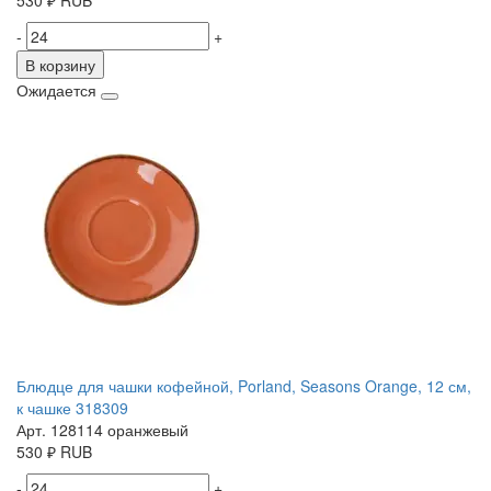
530
₽
RUB
-
+
В корзину
Ожидается
Блюдце для чашки кофейной, Porland, Seasons Orange, 12 см,
к чашке 318309
Арт. 128114 оранжевый
530
₽
RUB
-
+