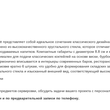
e представляет собой идеальное сочетание классического дизайн
но из высококачественного хрустального стекла, которое отлича
подаваемых напитков. Компактные габариты с диаметром 8.8 см и 
имален для подачи классических коктейлей на основе виски, бурбон
армонично вписывается в интерьеры современных баров, ресторано
аковке кратно 6 штукам, что удобно для формирования складских з
ального стекла и изысканный внешний вид, соответствующий высок
ии
предметов сервировки, обсудить задачи вашего проекта с персон
 и по предварительной записи по телефону.