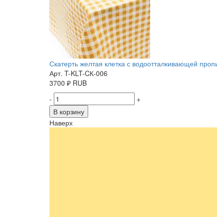
Скатерть желтая клетка с водоотталкивающей пропит
Арт. T-KLT-CК-006
3700
₽
RUB
-
+
В корзину
Наверх