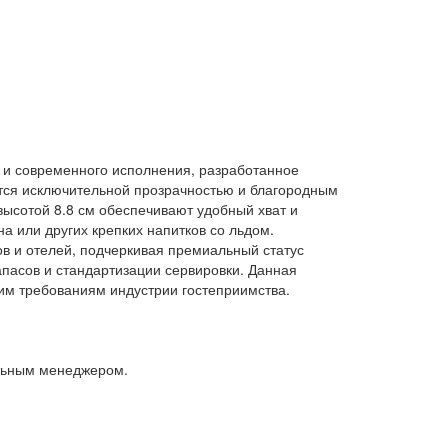
а и современного исполнения, разработанное
ется исключительной прозрачностью и благородным
высотой 8.8 см обеспечивают удобный хват и
а или других крепких напитков со льдом.
в и отелей, подчеркивая премиальный статус
апасов и стандартизации сервировки. Данная
им требованиям индустрии гостеприимства.
альным менеджером.