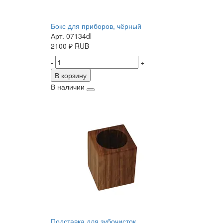
Бокс для приборов, чёрный
Арт. 07134dl
2100
₽
RUB
-
+
В корзину
В наличии
Подставка для зубочисток