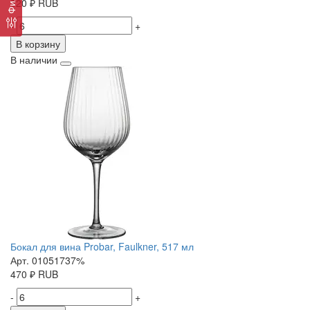
320
₽
RUB
-
+
В корзину
В наличии
Бокал для вина Probar, Faulkner, 517 мл
Арт. 01051737%
470
₽
RUB
-
+