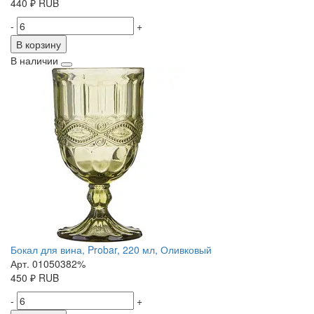
440
₽
RUB
-
+
В корзину
В наличии
Бокал для вина, Probar, 220 мл, Оливковый
Арт. 01050382%
450
₽
RUB
-
+