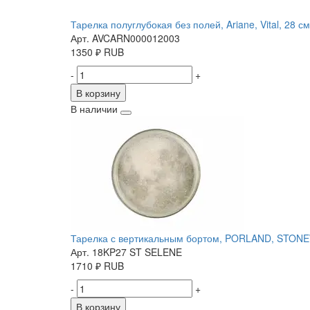
Тарелка полуглубокая без полей, Ariane, Vital, 28 см
Арт. AVCARN000012003
1350
₽
RUB
-
+
В корзину
В наличии
Тарелка с вертикальным бортом, PORLAND, STONE
Арт. 18KP27 ST SELENE
1710
₽
RUB
-
+
В корзину