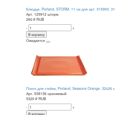
Блюдце, Porland, STORM, 11 см для арт. 315900, 3
Арт. 125912 шторм
260
₽
RUB
-
+
В корзину
Ожидается
Плато для стейка, Porland, Seasons Orange, 32x26 
Арт. 538136 оранжевый
5320
₽
RUB
-
+
В корзину