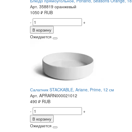
Блюдо прямоугольное, Porland, Seasons Orange, 18
Арт. 358819 оранжевый
1050
₽
RUB
-
+
В корзину
Ожидается
Салатник STACKABLE, Ariane, Prime, 12 см
Арт. APRARN000021012
490
₽
RUB
-
+
В корзину
Ожидается