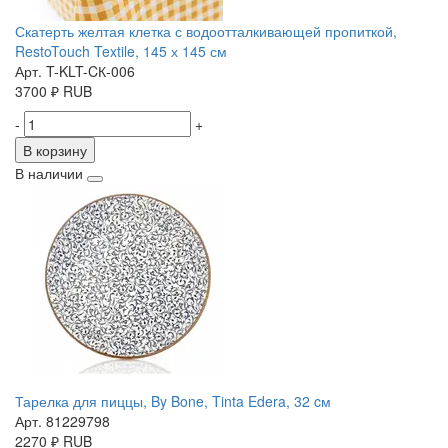
Скатерть желтая клетка с водоотталкивающей пропиткой,
RestoTouch Textile, 145 х 145 см
Арт. T-KLT-CК-006
3700
₽
RUB
-
+
В корзину
В наличии
Тарелка для пиццы, By Bone, Tinta Edera, 32 cм
Арт. 81229798
2270
₽
RUB