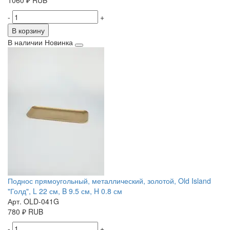
1060
₽
RUB
-
+
В корзину
В наличии
Новинка
Поднос прямоугольный, металлический, золотой, Old Island
"Голд", L 22 см, B 9.5 см, H 0.8 см
Арт. OLD-041G
780
₽
RUB
-
+