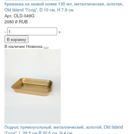
Креманка на низкой ножке 130 мл, металлическая, золотая,
Old Island "Голд", D 10 см, H 7.9 см
Арт. OLD-049G
2080
₽
RUB
-
+
В корзину
В наличии
Новинка
Поднос прямоугольный, металлический, золотой, Old Island
"Голд", L 26.5 см,B 20.5 см, H 4 см