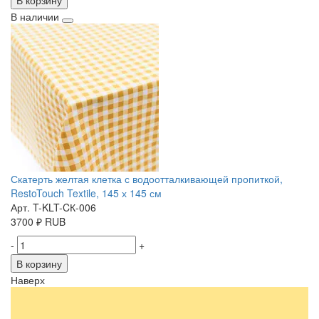
В корзину
В наличии
Скатерть желтая клетка с водоотталкивающей пропиткой,
RestoTouch Textile, 145 х 145 см
Арт. T-KLT-CК-006
3700
₽
RUB
-
+
В корзину
Наверх