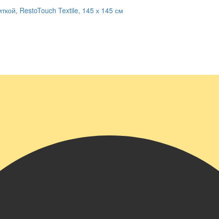
кой, RestoTouch Textile, 145 х 145 см