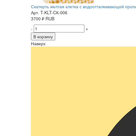
Скатерть желтая клетка с водоотталкивающей пропит
Арт. T-KLT-CК-006
3700
₽
RUB
-
+
В корзину
Наверх