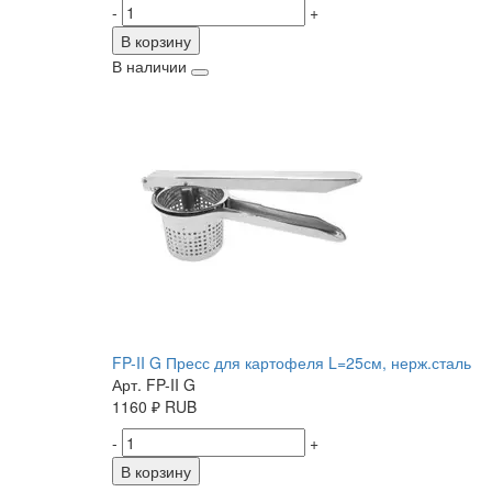
-
+
В корзину
В наличии
FP-II G Пресс для картофеля L=25см, нерж.сталь
Арт. FP-II G
1160
₽
RUB
-
+
В корзину