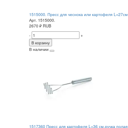
1515000. Пресс для чеснока или картофеля L=27см
Арт. 1515000.
2670
₽
RUB
-
+
В корзину
В наличии
1517360 Пресс для картофеля L=36 см,ручка полая