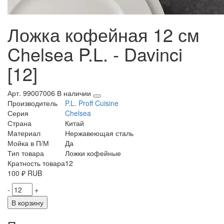
Ложка кофейная 12 см
Chelsea P.L. - Davinci
[12]
Арт. 99007006
В наличии
Производитель
P.L. Proff Cuisine
Серия
Chelsea
Страна
Китай
Материал
Нержавеющая сталь
Мойка в П/М
Да
Тип товара
Ложки кофейные
Кратность товара
12
100
₽
RUB
-
+
В корзину