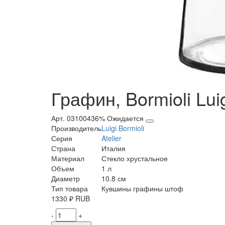
Графин, Bormioli Luigi
Арт. 03100436%
Ожидается
Производитель
Luigi Bormioli
Серия
Atelier
Страна
Италия
Материал
Стекло хрустальное
Объем
1 л
Диаметр
10.8 см
Тип товара
Кувшины графины штоф
1330
₽
RUB
-
+