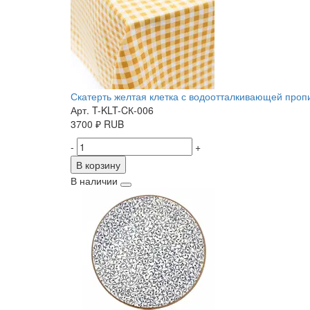
Скатерть желтая клетка с водоотталкивающей пропит
Арт. T-KLT-CК-006
3700
₽
RUB
-
+
В корзину
В наличии