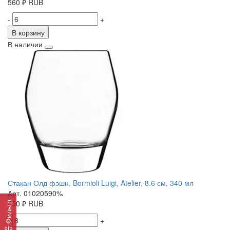
560
₽
RUB
-
+
В корзину
В наличии
Стакан Олд фэшн, Bormioli Luigi, Atelier, 8.6 см, 340 мл
Арт. 01020590%
450
₽
RUB
Фильтр
-
+