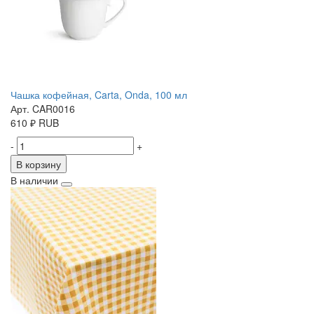
Чашка кофейная, Carta, Onda, 100 мл
Арт. CAR0016
610
₽
RUB
-
+
В корзину
В наличии