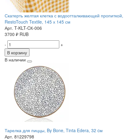
Скатерть желтая клетка с водоотталкивающей пропиткой,
RestoTouch Textile, 145 х 145 см
Арт. T-KLT-CК-006
3700
₽
RUB
-
+
В корзину
В наличии
Тарелка для пиццы, By Bone, Tinta Edera, 32 cм
Арт. 81229798