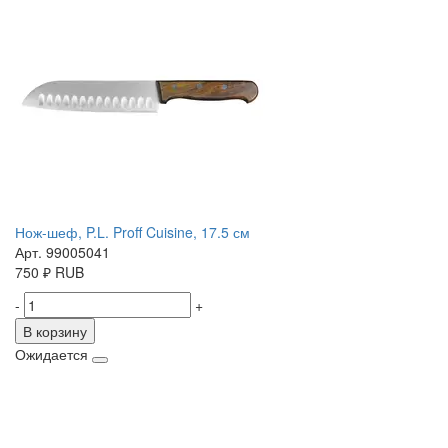
Нож-шеф, P.L. Proff Cuisine, 17.5 см
Арт. 99005041
750
₽
RUB
-
+
В корзину
Ожидается