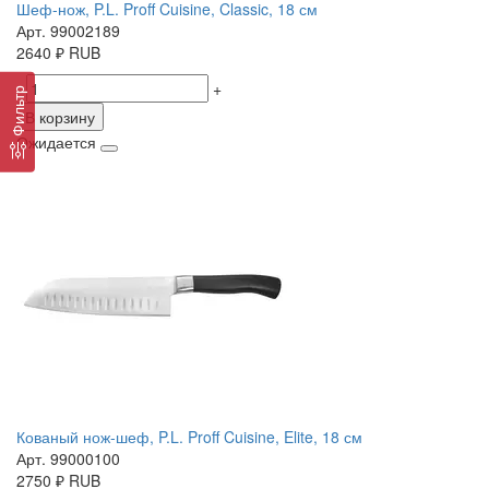
Шеф-нож, P.L. Proff Cuisine, Classic, 18 см
Арт. 99002189
2640
₽
RUB
-
+
Фильтр
В корзину
Ожидается
Кованый нож-шеф, P.L. Proff Cuisine, Elite, 18 см
Арт. 99000100
2750
₽
RUB