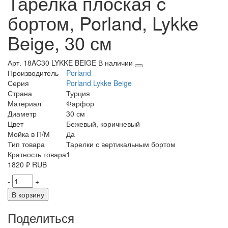
Тарелка плоская c
бортом, Porland, Lykke
Beige, 30 см
Арт. 18AC30 LYKKE BEIGE
В наличии
Производитель
Porland
Серия
Porland Lykke Beige
Страна
Турция
Материал
Фарфор
Диаметр
30 см
Цвет
Бежевый, коричневый
Мойка в П/М
Да
Тип товара
Тарелки с вертикальным бортом
Кратность товара
1
1820
₽
RUB
-
+
В корзину
Поделиться