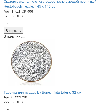
Скатерть желтая клетка с водоотталкивающей пропиткой,
RestoTouch Textile, 145 х 145 см
Арт. T-KLT-CК-006
3700
₽
RUB
-
+
В корзину
В наличии
Тарелка для пиццы, By Bone, Tinta Edera, 32 cм
Арт. 81229798
2270
₽
RUB