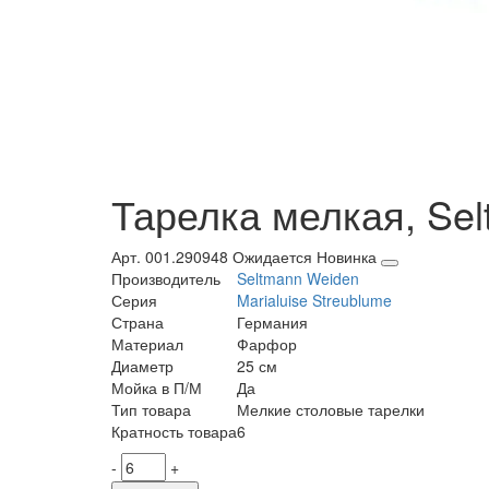
Тарелка мелкая, Sel
Арт. 001.290948
Ожидается
Новинка
Производитель
Seltmann Weiden
Серия
Marialuise Streublume
Страна
Германия
Материал
Фарфор
Диаметр
25 см
Мойка в П/М
Да
Тип товара
Мелкие столовые тарелки
Кратность товара
6
-
+