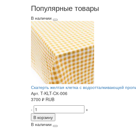
Популярные товары
В наличии
Скатерть желтая клетка с водоотталкивающей пропит
Арт. T-KLT-CК-006
3700
₽
RUB
-
+
В корзину
В наличии