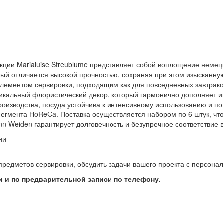
кции Marialuise Streublume представляет собой воплощение немецк
ый отличается высокой прочностью, сохраняя при этом изысканную
элементом сервировки, подходящим как для повседневных завтрако
уникальный флористический декор, который гармонично дополняет 
оизводства, посуда устойчива к интенсивному использованию и по
сегмента HoReCa. Поставка осуществляется набором по 6 штук, чт
n Weiden гарантирует долговечность и безупречное соответствие 
ии
предметов сервировки, обсудить задачи вашего проекта с персон
 и по предварительной записи по телефону.