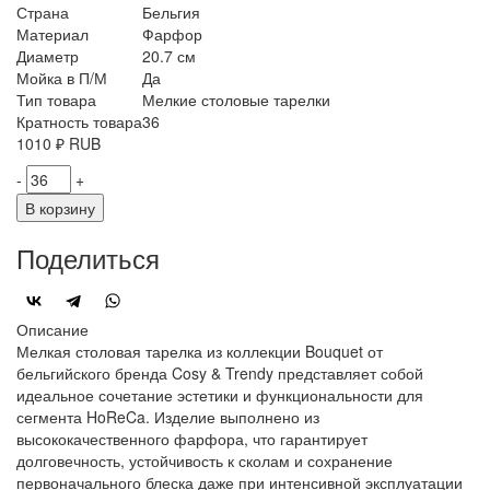
Страна
Бельгия
Материал
Фарфор
Диаметр
20.7 см
Мойка в П/М
Да
Тип товара
Мелкие столовые тарелки
Кратность товара
36
1010
₽
RUB
-
+
В корзину
Поделиться
Описание
Мелкая столовая тарелка из коллекции Bouquet от
бельгийского бренда Cosy & Trendy представляет собой
идеальное сочетание эстетики и функциональности для
сегмента HoReCa. Изделие выполнено из
высококачественного фарфора, что гарантирует
долговечность, устойчивость к сколам и сохранение
первоначального блеска даже при интенсивной эксплуатации