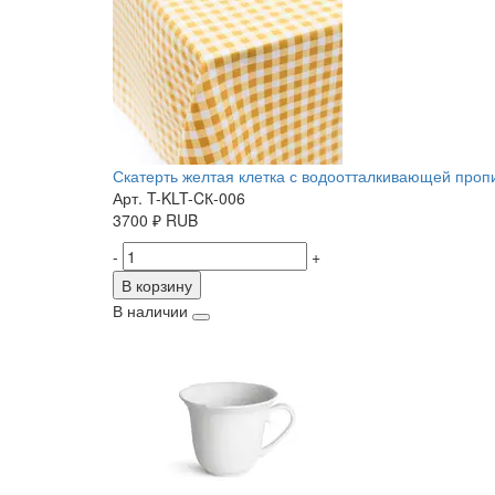
Скатерть желтая клетка с водоотталкивающей пропит
Арт. T-KLT-CК-006
3700
₽
RUB
-
+
В корзину
В наличии