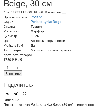
Beige, 30 см
Арт. 187631 LYKKE BEIGE
В наличии
Производитель
Porland
Серия
Porland Lykke Beige
Страна
Турция
Материал
Фарфор
Диаметр
30 см
Цвет
Бежевый, коричневый
Мойка в П/М
Да
Тип товара
Мелкие столовые тарелки
Кратность товара
1
1780
₽
RUB
-
+
В корзину
Поделиться
Описание
Плоская тарелка Porland Lykke Beige (30 см) – идеальное