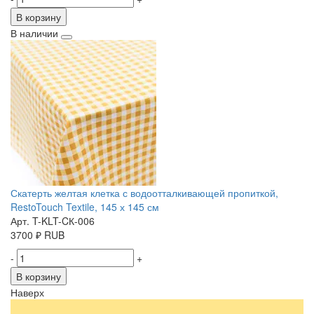
В корзину
В наличии
Скатерть желтая клетка с водоотталкивающей пропиткой,
RestoTouch Textile, 145 х 145 см
Арт. T-KLT-CК-006
3700
₽
RUB
-
+
В корзину
Наверх