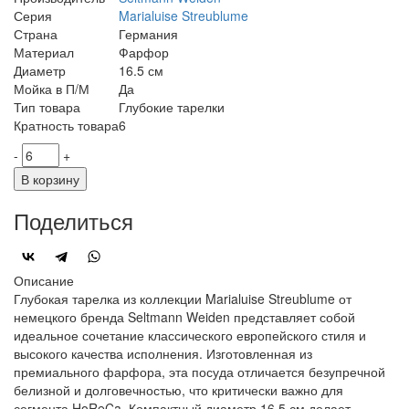
Серия
Marialuise Streublume
Страна
Германия
Материал
Фарфор
Диаметр
16.5 см
Мойка в П/М
Да
Тип товара
Глубокие тарелки
Кратность товара
6
-
+
В корзину
Поделиться
Описание
Глубокая тарелка из коллекции Marialuise Streublume от
немецкого бренда Seltmann Weiden представляет собой
идеальное сочетание классического европейского стиля и
высокого качества исполнения. Изготовленная из
премиального фарфора, эта посуда отличается безупречной
белизной и долговечностью, что критически важно для
сегмента HoReCa. Компактный диаметр 16,5 см делает