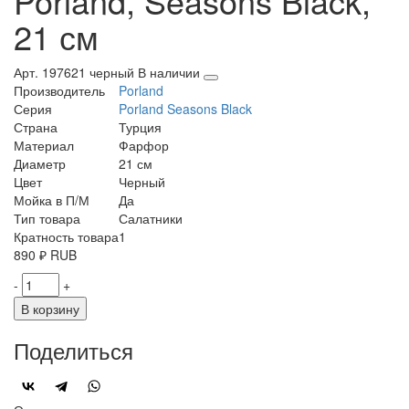
Porland, Seasons Black,
21 см
Арт. 197621 черный
В наличии
Производитель
Porland
Серия
Porland Seasons Black
Страна
Турция
Материал
Фарфор
Диаметр
21 см
Цвет
Черный
Мойка в П/М
Да
Тип товара
Салатники
Кратность товара
1
890
₽
RUB
-
+
В корзину
Поделиться