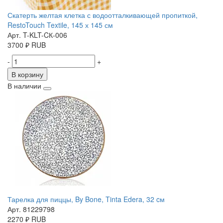
Скатерть желтая клетка с водоотталкивающей пропиткой,
RestoTouch Textile, 145 х 145 см
Арт. T-KLT-CК-006
3700
₽
RUB
-
+
В корзину
В наличии
Тарелка для пиццы, By Bone, Tinta Edera, 32 cм
Арт. 81229798
2270
₽
RUB