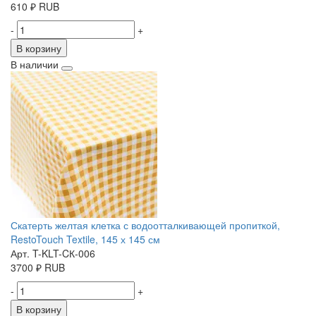
610
₽
RUB
-
+
В корзину
В наличии
Скатерть желтая клетка с водоотталкивающей пропиткой,
RestoTouch Textile, 145 х 145 см
Арт. T-KLT-CК-006
3700
₽
RUB
-
+
В корзину