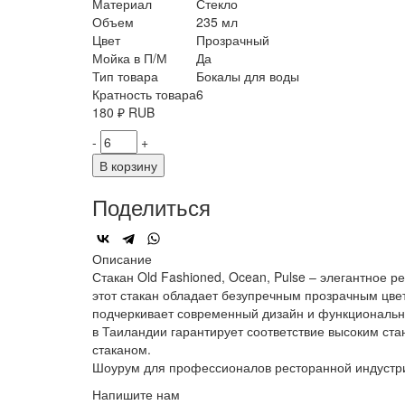
Материал
Стекло
Объем
235 мл
Цвет
Прозрачный
Мойка в П/М
Да
Тип товара
Бокалы для воды
Кратность товара
6
180
₽
RUB
-
+
В корзину
Поделиться
Описание
Стакан Old Fashioned, Ocean, Pulse – элегантное 
этот стакан обладает безупречным прозрачным цвет
подчеркивает современный дизайн и функционально
в Таиландии гарантирует соответствие высоким ст
стаканом.
Шоурум для профессионалов ресторанной индустр
Напишите нам