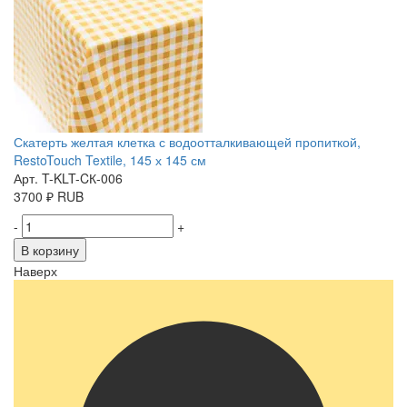
Скатерть желтая клетка с водоотталкивающей пропиткой,
RestoTouch Textile, 145 х 145 см
Арт. T-KLT-CК-006
3700
₽
RUB
-
+
В корзину
Наверх