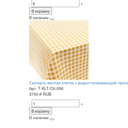
-
+
В корзину
В наличии
Скатерть желтая клетка с водоотталкивающей пропит
Арт. T-KLT-CК-006
3700
₽
RUB
-
+
В корзину
В наличии