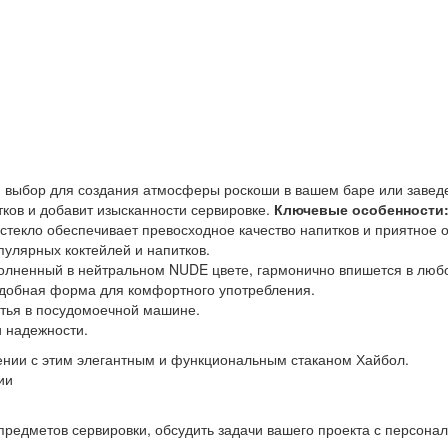
выбор для создания атмосферы роскоши в вашем баре или заведе
тков и добавит изысканности сервировке.
Ключевые особенности
стекло обеспечивает превосходное качество напитков и приятное 
улярных коктейлей и напитков.
олненный в нейтральном NUDE цвете, гармонично впишется в люб
 удобная форма для комфортного употребления.
тья в посудомоечной машине.
и надежности.
нии с этим элегантным и функциональным стаканом Хайбол.
ии
предметов сервировки, обсудить задачи вашего проекта с персон