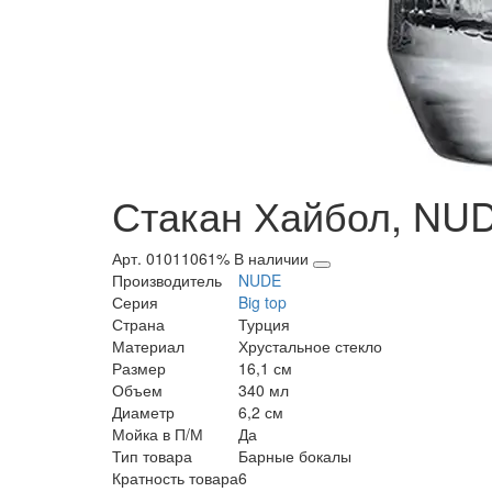
Стакан Хайбол, NUDE
Арт. 01011061%
В наличии
Производитель
NUDE
Серия
Big top
Страна
Турция
Материал
Хрустальное стекло
Размер
16,1 см
Объем
340 мл
Диаметр
6,2 см
Мойка в П/М
Да
Тип товара
Барные бокалы
Кратность товара
6