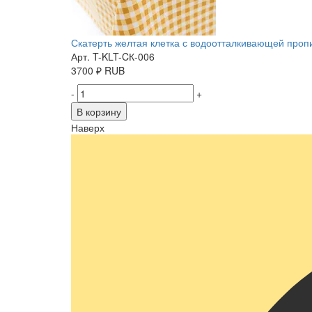
Скатерть желтая клетка с водоотталкивающей пропит
Арт. T-KLT-CК-006
3700
₽
RUB
-
+
В корзину
Наверх