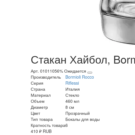
Стакан Хайбол, Bormi
Арт. 01011056%
Ожидается
Производитель
Bormioli Rocco
Серия
Riflessi
Страна
Италия
Материал
Стекло
Объем
460 мл
Диаметр
8 см
Цвет
Прозрачный
Тип товара
Бокалы для воды
Кратность товара
6
410
₽
RUB