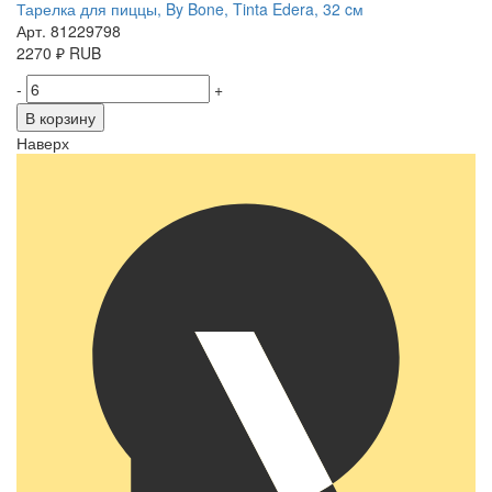
Тарелка для пиццы, By Bone, Tinta Edera, 32 cм
Арт. 81229798
2270
₽
RUB
-
+
В корзину
Наверх