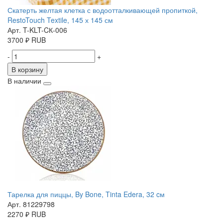
Скатерть желтая клетка с водоотталкивающей пропиткой,
RestoTouch Textile, 145 х 145 см
Арт. T-KLT-CК-006
3700
₽
RUB
-
+
В корзину
В наличии
Тарелка для пиццы, By Bone, Tinta Edera, 32 cм
Арт. 81229798
2270
₽
RUB