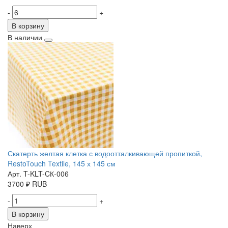
-
+
В корзину
В наличии
Скатерть желтая клетка с водоотталкивающей пропиткой,
RestoTouch Textile, 145 х 145 см
Арт. T-KLT-CК-006
3700
₽
RUB
-
+
В корзину
Наверх