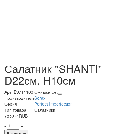
Салатник "SHANTI"
D22см, H10см
Арт. B9711108
Ожидается
Производитель
Serax
Серия
Perfect Imperfection
Тип товара
Салатники
7850
₽
RUB
-
+
В корзину