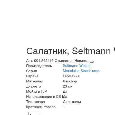
Салатник, Seltmann 
Арт. 001.292415
Ожидается
Новинка
Производитель
Seltmann Weiden
Серия
Marialuise Streublume
Страна
Германия
Материал
Фарфор
Диаметр
23 см
Мойка в П/М
Да
Использование в СВЧ
Да
Тип товара
Салатники
Кратность товара
1