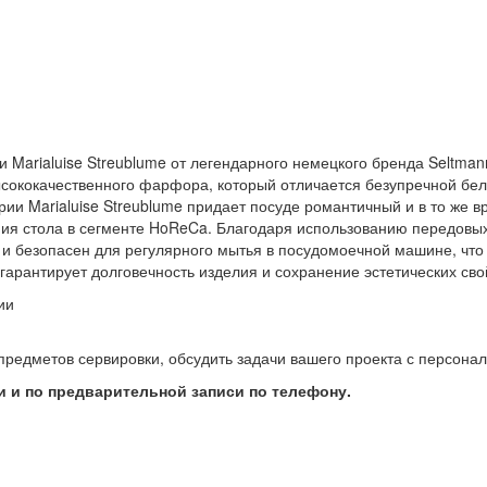
и Marialuise Streublume от легендарного немецкого бренда Seltm
ысококачественного фарфора, который отличается безупречной бел
рии Marialuise Streublume придает посуде романтичный и в то же 
ия стола в сегменте HoReCa. Благодаря использованию передовых
 и безопасен для регулярного мытья в посудомоечной машине, что
гарантирует долговечность изделия и сохранение эстетических сво
ии
предметов сервировки, обсудить задачи вашего проекта с персон
 и по предварительной записи по телефону.