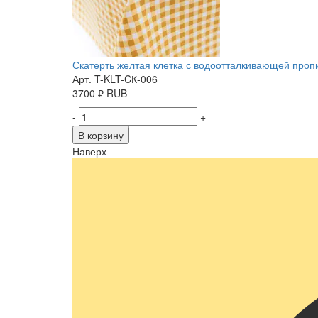
Скатерть желтая клетка с водоотталкивающей пропит
Арт. T-KLT-CК-006
3700
₽
RUB
-
+
В корзину
Наверх