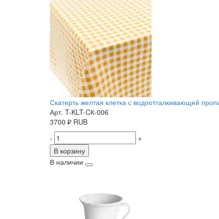
Скатерть желтая клетка с водоотталкивающей пропит
Арт. T-KLT-CК-006
3700
₽
RUB
-
+
В корзину
В наличии