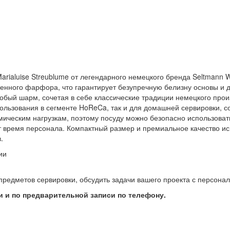
arialuise Streublume от легендарного немецкого бренда Seltmann
венного фарфора, что гарантирует безупречную белизну основы и 
особый шарм, сочетая в себе классические традиции немецкого про
ользования в сегменте HoReCa, так и для домашней сервировки, с
мическим нагрузкам, поэтому посуду можно безопасно использоват
т время персонала. Компактный размер и премиальное качество и
.
ии
предметов сервировки, обсудить задачи вашего проекта с персон
 и по предварительной записи по телефону.