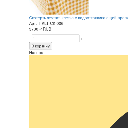
Скатерть желтая клетка с водоотталкивающей пропит
Арт. T-KLT-CК-006
3700
₽
RUB
-
+
В корзину
Наверх