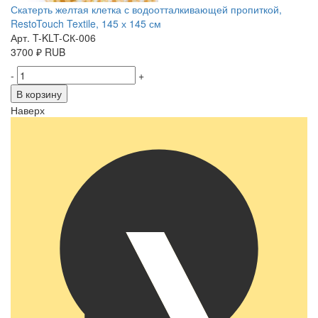
Скатерть желтая клетка с водоотталкивающей пропиткой,
RestoTouch Textile, 145 х 145 см
Арт. T-KLT-CК-006
3700
₽
RUB
-
+
В корзину
Наверх