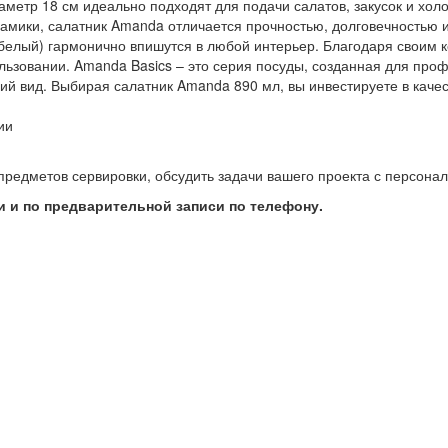
метр 18 см идеально подходят для подачи салатов, закусок и хол
амики, салатник Amanda отличается прочностью, долговечностью и
белый) гармонично впишутся в любой интерьер. Благодаря своим к
ользовании. Amanda Basics – это серия посуды, созданная для про
й вид. Выбирая салатник Amanda 890 мл, вы инвестируете в качест
ии
предметов сервировки, обсудить задачи вашего проекта с персон
 и по предварительной записи по телефону.