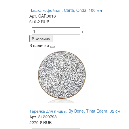
Чашка кофейная, Carta, Onda, 100 мл
Арт. CAR0016
610
₽
RUB
-
+
В корзину
В наличии
Тарелка для пиццы, By Bone, Tinta Edera, 32 cм
Арт. 81229798
2270
₽
RUB