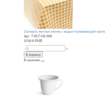
Скатерть желтая клетка с водоотталкивающей пропит
Арт. T-KLT-CК-006
3700
₽
RUB
-
+
В корзину
В наличии