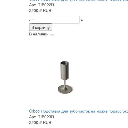
Арт. TIP022D
2200
₽
RUB
-
+
В корзину
В наличии
Gibco Подставка для зубочисток на ножке "Брасс окс
Арт. TIP023D
2200
₽
RUB