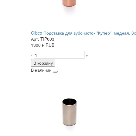
Gibco Подставка для зубочисток "Купер", медная, 3
Арт. TIP003
1300
₽
RUB
-
+
В корзину
В наличии