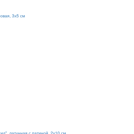
овая, 3х5 см
ид", латунная с патиной, 2х10 см