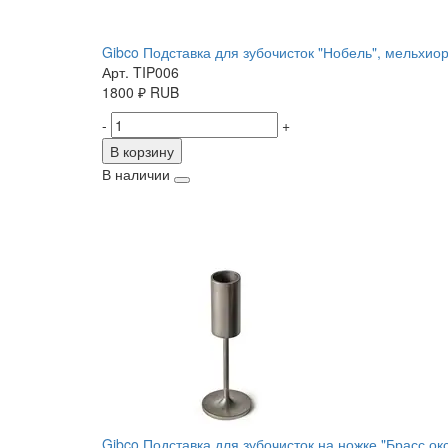
Gibco Подставка для зубочисток "Нобель", мельхиор
Арт. TIP006
1800
₽
RUB
-
+
В корзину
В наличии
Gibco Подставка для зубочисток на ножке "Брасс окс