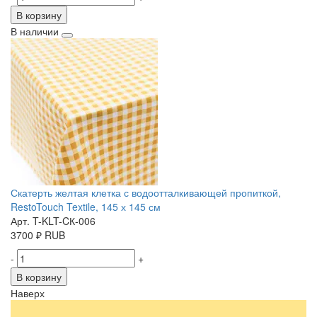
В корзину
В наличии
Скатерть желтая клетка с водоотталкивающей пропиткой,
RestoTouch Textile, 145 х 145 см
Арт. T-KLT-CК-006
3700
₽
RUB
-
+
В корзину
Наверх