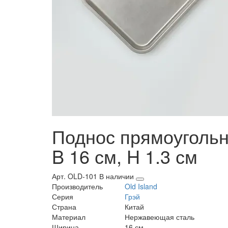
Поднос прямоугольны
B 16 см, H 1.3 см
Арт. OLD-101
В наличии
Производитель
Old Island
Серия
Грэй
Страна
Китай
Материал
Нержавеющая сталь
Ширина
16 см