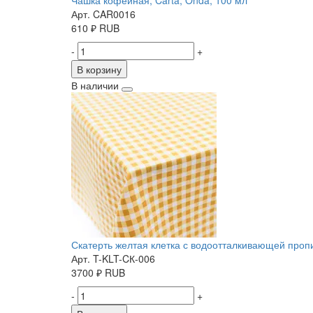
Чашка кофейная, Carta, Onda, 100 мл
Арт. CAR0016
610
₽
RUB
-
+
В корзину
В наличии
Скатерть желтая клетка с водоотталкивающей пропит
Арт. T-KLT-CК-006
3700
₽
RUB
-
+