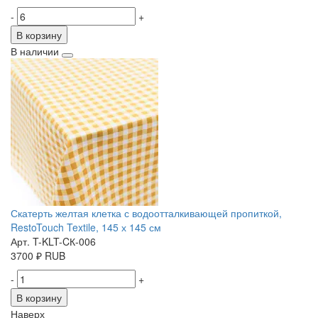
-
+
В корзину
В наличии
Скатерть желтая клетка с водоотталкивающей пропиткой,
RestoTouch Textile, 145 х 145 см
Арт. T-KLT-CК-006
3700
₽
RUB
-
+
В корзину
Наверх