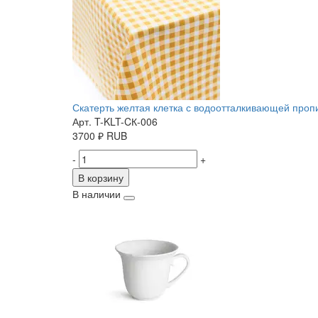
Скатерть желтая клетка с водоотталкивающей пропит
Арт. T-KLT-CК-006
3700
₽
RUB
-
+
В корзину
В наличии