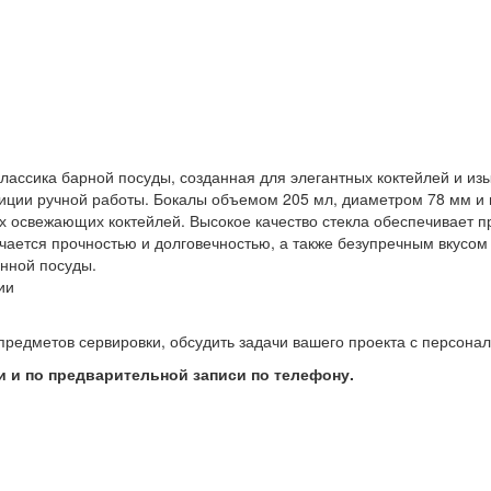
о классика барной посуды, созданная для элегантных коктейлей и из
диции ручной работы. Бокалы объемом 205 мл, диаметром 78 мм и 
гих освежающих коктейлей. Высокое качество стекла обеспечивает 
ичается прочностью и долговечностью, а также безупречным вкусо
нной посуды.
ии
предметов сервировки, обсудить задачи вашего проекта с персон
 и по предварительной записи по телефону.